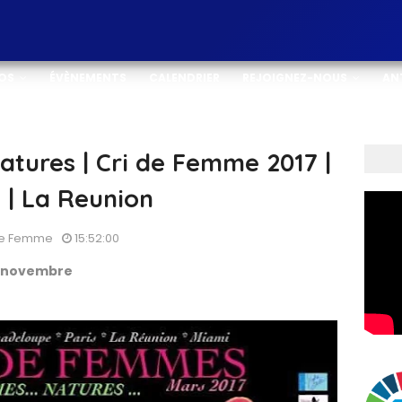
OS
ÉVÈNEMENTS
CALENDRIER
REJOIGNEZ-NOUS
AN
tures | Cri de Femme 2017 |
 | La Reunion
 De Femme
15:52:00
5 novembre