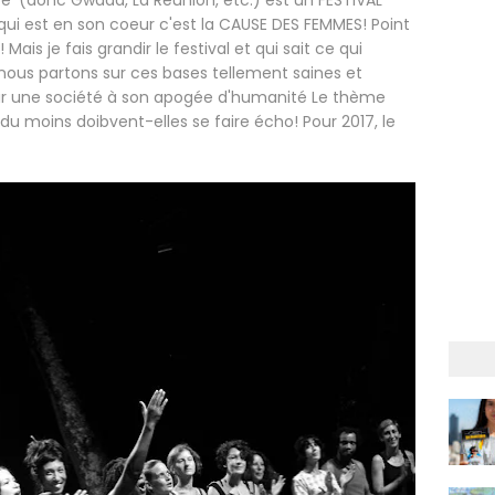
 (donc Gwada, La Réunion, etc.) est un FESTIVAL
ui est en son coeur c'est la CAUSE DES FEMMES! Point
ais je fais grandir le festival et qui sait ce qui
nous partons sur ces bases tellement saines et
r une société à son apogée d'humanité Le thème
 du moins doibvent-elles se faire écho! Pour 2017, le