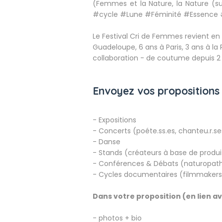
(Femmes et la Nature, la Nature (s
#cycle #Lune #Féminité #Essence #
Le Festival Cri de Femmes revient e
Guadeloupe, 6 ans à Paris, 3 ans à la 
collaboration - de coutume depuis 2 
Envoyez vos propositions 
- Expositions
- Concerts (poéte.ss.es, chanteu.r.ses
- Danse
- Stands (créateurs à base de produi
- Conférences & Débats (naturopathe
- Cycles documentaires (filmmakers,
Dans votre proposition (en lien a
- photos + bio