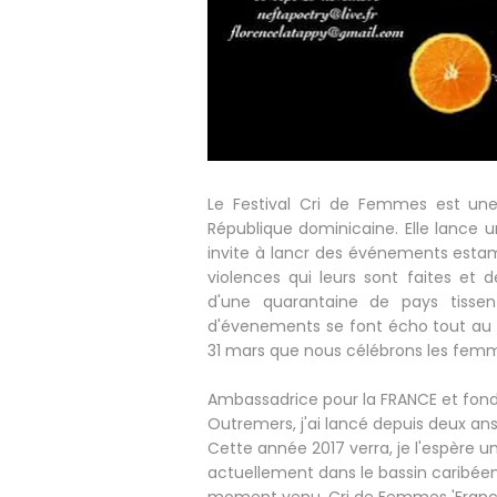
Le Festival Cri de Femmes est une 
République dominicaine. Elle lance
invite à lancr des événements estamp
violences qui leurs sont faites et d
d'une quarantaine de pays tisse
d'évenements se font écho tout au l
31 mars que nous célébrons les fem
Ambassadrice pour la FRANCE et fonda
Outremers, j'ai lancé depuis deux an
Cette année 2017 verra, je l'espère u
actuellement dans le bassin caribéen, 