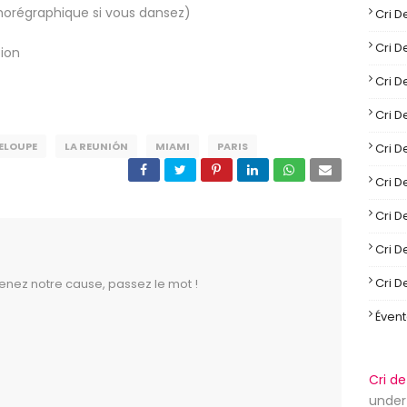
 chorégraphique si vous dansez)
Cri 
Cri 
tion
Cri 
Cri 
ELOUPE
LA REUNIÓN
MIAMI
PARIS
Cri 
Cri 
Cri 
Cri 
Cri 
outenez notre cause, passez le mot !
Éven
Cri d
unde