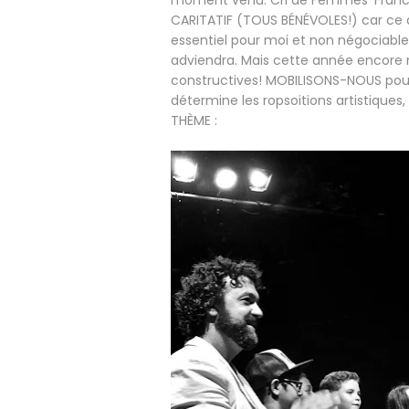
moment venu. Cri de Femmes 'France'
CARITATIF (TOUS BÉNÉVOLES!) car ce q
essentiel pour moi et non négociable! M
adviendra. Mais cette année encore 
constructives! MOBILISONS-NOUS pou
détermine les ropsoitions artistiques,
THÈME :