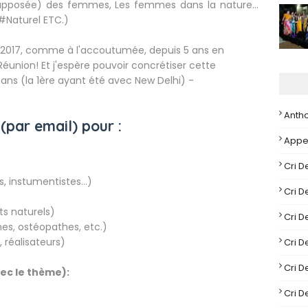
upposée) des femmes, Les femmes dans la nature...
Naturel ETC.)
n 2017, comme à l'accoutumée, depuis 5 ans en
Réunion! Et j'espère pouvoir concrétiser cette
ans (la 1ère ayant été avec New Delhi) -
Anth
(par email) pour :
Appe
Cri D
, instumentistes...)
Cri 
ts naturels)
Cri 
s, ostéopathes, etc.)
 réalisateurs)
Cri 
Cri 
vec le thème):
Cri 