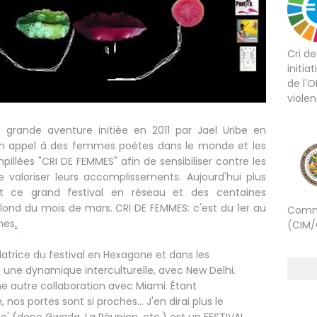
Cri d
initia
de l'
viole
grande aventure initiée en 2011 par Jael Uribe en
 un appel à des femmes poètes dans le monde et les
illées "CRI DE FEMMES" afin de sensibiliser contre les
e valoriser leurs accomplissements. Aujourd'hui plus
nt ce grand festival en réseau et des centaines
ond du mois de mars. CRI DE FEMMES: c'est du 1er au
Commi
mes
.
(CIM/
trice du festival en Hexagone et dans les
s une dynamique interculturelle, avec New Delhi.
ne autre collaboration avec Miami. Étant
nos portes sont si proches... J'en dirai plus le