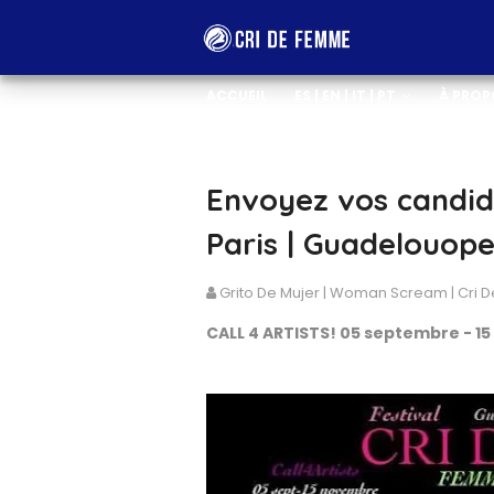
ACCUEIL
ES | EN | IT | PT
À PROP
CONTACTEZ-NOUS
Envoyez vos candida
Paris | Guadelouope
Grito De Mujer | Woman Scream | Cri
CALL 4 ARTISTS! 05 septembre - 1